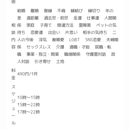
術
結婚 離婚 復縁 不倫 縁結び 縁切り 年の
差 遠距離 過去世・前世 金運 仕事運 人間関
相
係 家庭 子育て 開運方法 霊障害 ペットの気
談
持ち 恋愛運 出会い 片思い 相手の気持ち 二
内
人の今後 浮気 複雑愛 LGBT SNS恋愛 夫婦関
容
係 セックスレス 介護 適職・才能 就職・転
職 事業・独立・開業 職場関係 守護霊対話 故
人対話 引き寄せ 土地
料
490円/1件
金
ス
ケ
10時～15時
ジ
15時～22時
ュ
17時～22時
ー
ル