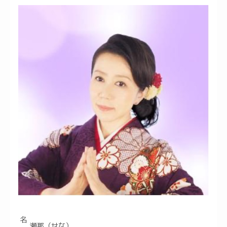
名
瀬那（せな）