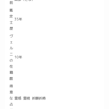
前
鑑
定
35年
士
歴
ヴ
ェ
ル
ニ
10年
の
在
籍
暦
得
意
な
霊感 霊視 祈願祈祷
占