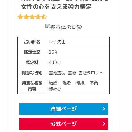
女性の心を支える強力鑑定
占い師名
レナ先生
鑑定士歴
25年
鑑定料
440円
得意な占術
霊感霊視 霊聴 霊感タロット
得意な相談
結婚 離婚 復縁 不倫
内容
縁結び
詳細ページ
公式ページ