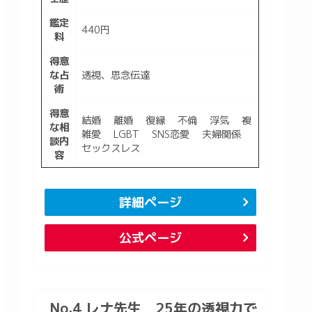
鑑定
440円
料
得意
な占
透視、思念伝達
術
得意
結婚 離婚 復縁 不倫 浮気 複
な相
雑愛 LGBT SNS恋愛 夫婦関係
談内
セックスレス
容
詳細ページ
公式ページ
No.4 レナ先生 25年の透視力で