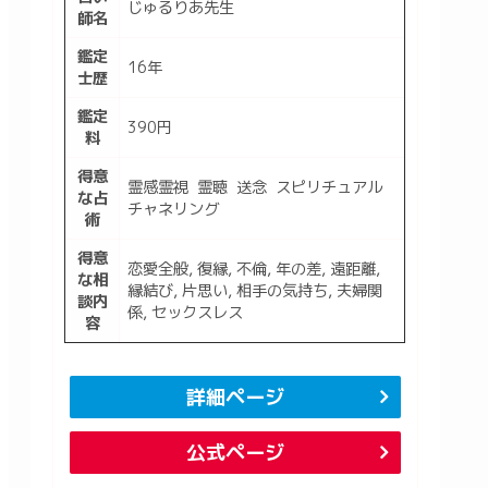
じゅるりあ先生
師名
鑑定
16年
士歴
鑑定
390円
料
得意
霊感霊視 霊聴 送念 スピリチュアル
な占
チャネリング
術
得意
恋愛全般, 復縁, 不倫, 年の差, 遠距離,
な相
縁結び, 片思い, 相手の気持ち, 夫婦関
談内
係, セックスレス
容
詳細ページ
公式ページ