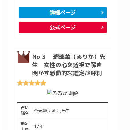
詳細ページ
公式ページ
No.3 瑠璃華（るりか）先
生 女性の心を透視で解き
明かす感動的な鑑定が評判
占い
奈美慧(ナミエ)先生
師名
鑑定
17年
士歴