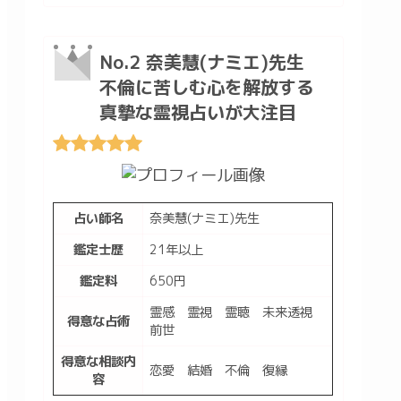
No.2 奈美慧(ナミエ)先生
不倫に苦しむ心を解放する
真摯な霊視占いが大注目
占い師名
奈美慧(ナミエ)先生
鑑定士歴
21年以上
鑑定料
650円
霊感 霊視 霊聴 未来透視
得意な占術
前世
得意な相談内
恋愛 結婚 不倫 復縁
容