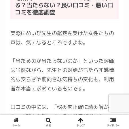
る？当たらない？良い口コミ・悪い口
コミを徹底調査
実際にめいび先生の鑑定を受けた女性たちの
声は、気になるところですよね。
「当たるのか当たらないのか」といった評価
は当然ながら、先生との対話がもたらす感情
的な安らぎや前向きな気持ちの変化も、利用
者が本当に求めているものです。
口コミの中には、「悩みを正確に読み解かれ
た」「背中を押してもらい勇気が湧いた」
「思いもよらない視点から解決策を示され
ホーム
検索
トップ
サイドバー