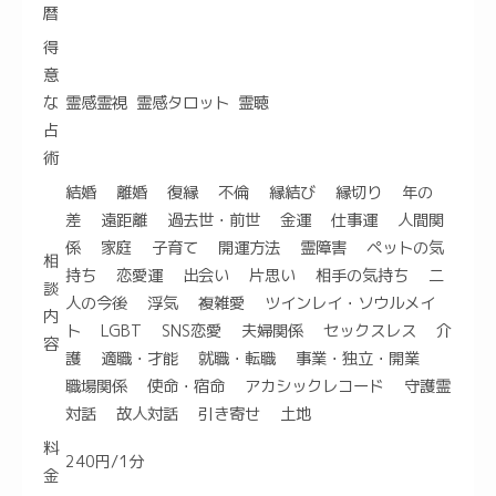
暦
得
意
な
霊感霊視 霊感タロット 霊聴
占
術
結婚 離婚 復縁 不倫 縁結び 縁切り 年の
差 遠距離 過去世・前世 金運 仕事運 人間関
係 家庭 子育て 開運方法 霊障害 ペットの気
相
持ち 恋愛運 出会い 片思い 相手の気持ち 二
談
人の今後 浮気 複雑愛 ツインレイ・ソウルメイ
内
ト LGBT SNS恋愛 夫婦関係 セックスレス 介
容
護 適職・才能 就職・転職 事業・独立・開業
職場関係 使命・宿命 アカシックレコード 守護霊
対話 故人対話 引き寄せ 土地
料
240円/1分
金