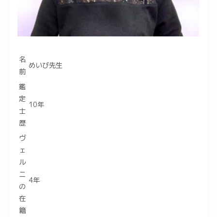
名
めいび先生
前
鑑
定
10年
士
歴
ヴ
ェ
ル
ニ
4年
の
在
籍