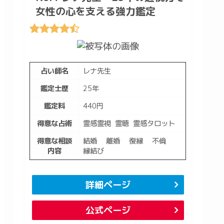
女性の心を支える強力鑑定
占い師名
レナ先生
鑑定士歴
25年
鑑定料
440円
得意な占術
霊感霊視 霊聴 霊感タロット
得意な相談
結婚 離婚 復縁 不倫
内容
縁結び
詳細ページ
公式ページ