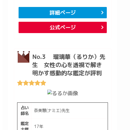
詳細ページ
公式ページ
No.3 瑠璃華（るりか）先
生 女性の心を透視で解き
明かす感動的な鑑定が評判
占い
奈美慧(ナミエ)先生
師名
鑑定
17年
士歴