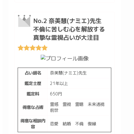
No.2 奈美慧(ナミエ)先生
不倫に苦しむ心を解放する
真摯な霊視占いが大注目
占い師名
奈美慧(ナミエ)先生
鑑定士歴
21年以上
鑑定料
650円
霊感 霊視 霊聴 未来透視
得意な占術
前世
得意な相談内
恋愛 結婚 不倫 復縁
容