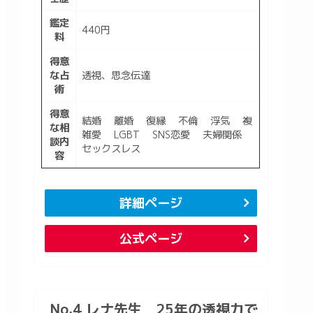
鑑定
440円
料
得意
な占
透視、思念伝達
術
得意
結婚 離婚 復縁 不倫 浮気 複
な相
雑愛 LGBT SNS恋愛 夫婦関係
談内
セックスレス
容
詳細ページ
公式ページ
No.4 レナ先生 25年の透視力で