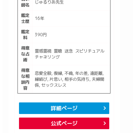
じゅるりあ先生
師名
鑑定
16年
士歴
鑑定
390円
料
得意
霊感霊視 霊聴 送念 スピリチュアル
な占
チャネリング
術
得意
恋愛全般, 復縁, 不倫, 年の差, 遠距離,
な相
縁結び, 片思い, 相手の気持ち, 夫婦関
談内
係, セックスレス
容
詳細ページ
公式ページ