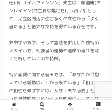
任和仙（イムファンソン）先生は、願禮庵(オ
ンレイアン)で主要な鑑定を行う占い師とし
て、足立区周辺に住む多くの女性から「よく
当たる」と絶大な支持を得ている存在です。
算命学や気学、そして霊感を併用した独特の
スタイルで、相談者の運勢や運命の流れを深
く分析していくのが特徴。
特に恋愛に関する悩みでは、「あなたが今抱
えている感情はここから来ている」「相手と
の相性を伸ばすにはこんな工夫が必要」とい
った具体的なアドバイスを的確に示してくれ
るため、「鑑定後には自分の気持ちや行動が
ホーム
検索
トップ
サイドバー