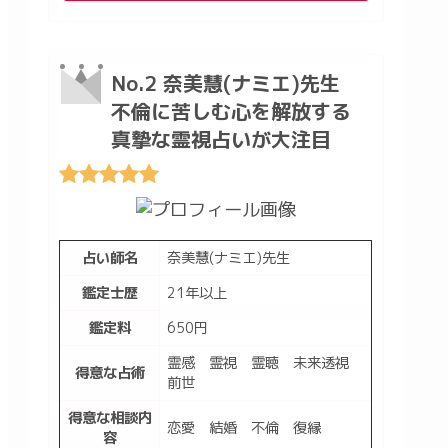
No.2 奈美慧(ナミエ)先生
不倫に苦しむ心を解放する
真摯な霊視占いが大注目
占い師名
奈美慧(ナミエ)先生
鑑定士歴
21年以上
鑑定料
650円
霊感 霊視 霊聴 未来透視
得意な占術
前世
得意な相談内
恋愛 結婚 不倫 復縁
容