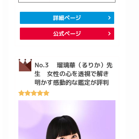
詳細ページ
公式ページ
No.3 瑠璃華（るりか）先
生 女性の心を透視で解き
明かす感動的な鑑定が評判