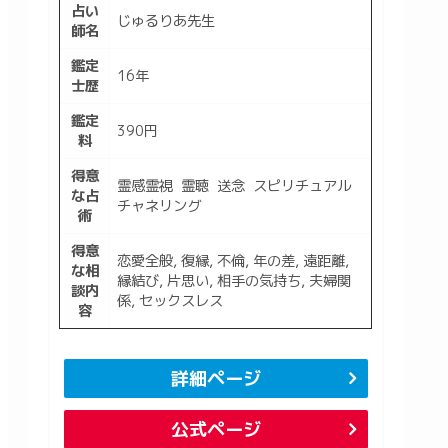
占い
じゅるりあ先生
師名
鑑定
16年
士歴
鑑定
390円
料
得意
霊感霊視 霊聴 送念 スピリチュアル
な占
チャネリング
術
得意
恋愛全般, 復縁, 不倫, 年の差, 遠距離,
な相
縁結び, 片思い, 相手の気持ち, 夫婦関
談内
係, セックスレス
容
詳細ページ
公式ページ