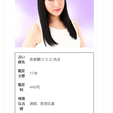
占い
奈美慧(ナミエ)先生
師名
鑑定
17年
士歴
鑑定
440円
料
得意
な占
透視、思念伝達
術