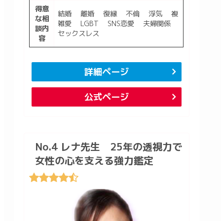
得意
結婚 離婚 復縁 不倫 浮気 複
な相
雑愛 LGBT SNS恋愛 夫婦関係
談内
セックスレス
容
詳細ページ
公式ページ
No.4 レナ先生 25年の透視力で
女性の心を支える強力鑑定