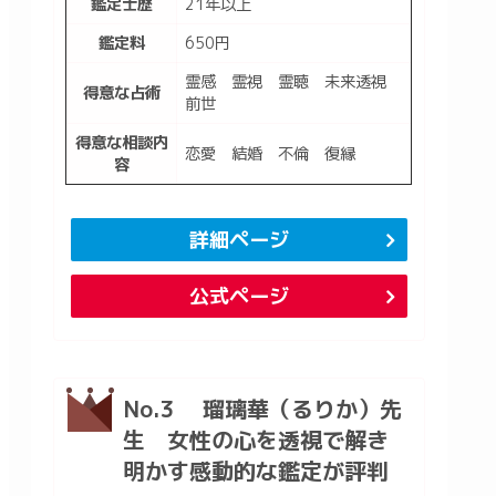
鑑定士歴
21年以上
鑑定料
650円
霊感 霊視 霊聴 未来透視
得意な占術
前世
得意な相談内
恋愛 結婚 不倫 復縁
容
詳細ページ
公式ページ
No.3 瑠璃華（るりか）先
生 女性の心を透視で解き
明かす感動的な鑑定が評判