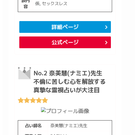
談内
係, セックスレス
容
詳細ページ
公式ページ
No.2 奈美慧(ナミエ)先生
不倫に苦しむ心を解放する
真摯な霊視占いが大注目
占い師名
奈美慧(ナミエ)先生