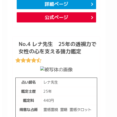
詳細ページ
公式ページ
No.4 レナ先生 25年の透視力で
女性の心を支える強力鑑定
占い師名
レナ先生
鑑定士歴
25年
鑑定料
440円
得意な占術
霊感霊視 霊聴 霊感タロット