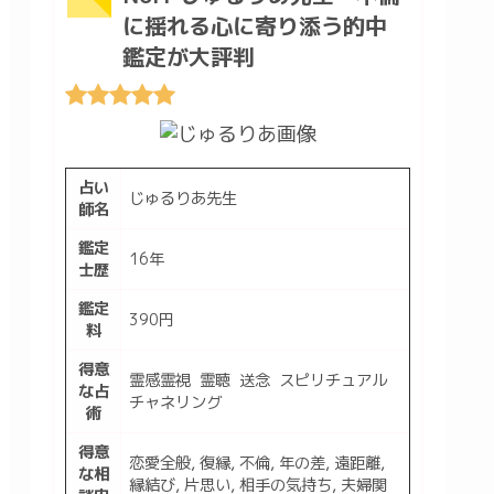
に揺れる心に寄り添う的中
鑑定が大評判
占い
じゅるりあ先生
師名
鑑定
16年
士歴
鑑定
390円
料
得意
霊感霊視 霊聴 送念 スピリチュアル
な占
チャネリング
術
得意
恋愛全般, 復縁, 不倫, 年の差, 遠距離,
な相
縁結び, 片思い, 相手の気持ち, 夫婦関