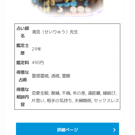
占い師
清流（せいりゅう）先生
名
鑑定士
29年
歴
鑑定料
490円
得意な
霊感霊視, 透視, 霊聴
占術
得意な
恋愛全般, 復縁, 不倫, 年の差, 遠距離, 縁結び,
相談内
片思い, 相手の気持ち, 夫婦関係, セックスレス
容
詳細ページ