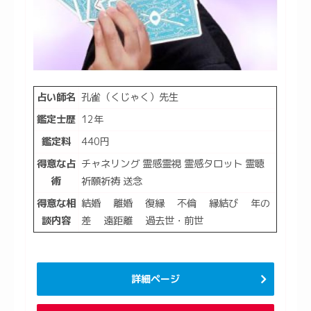
占い師名
孔雀（くじゃく）先生
鑑定士歴
12年
鑑定料
440円
得意な占
チャネリング 霊感霊視 霊感タロット 霊聴
術
祈願祈祷 送念
得意な相
結婚 離婚 復縁 不倫 縁結び 年の
談内容
差 遠距離 過去世・前世
詳細ページ