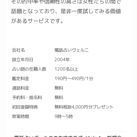
その的中率や信頼性の高さは女性たちの間で
話題となっており、是非一度試してみる価値
があるサービスです。
会社名
電話占いヴェルニ
設立年月日
2004年
占い師の在籍人数
1200名以上
鑑定料金
190円～490円/1分
通話料金
無料
予約料・指名料
無料
初回登録特典
無料相談4,000円分プレゼント
営業時間
9時～5時