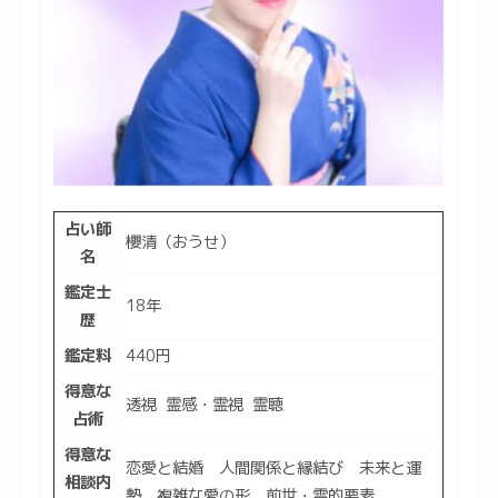
占い師
櫻清（おうせ）
名
鑑定士
18年
歴
鑑定料
440円
得意な
透視 霊感・霊視 霊聴
占術
得意な
恋愛と結婚 人間関係と縁結び 未来と運
相談内
勢 複雑な愛の形 前世・霊的要素