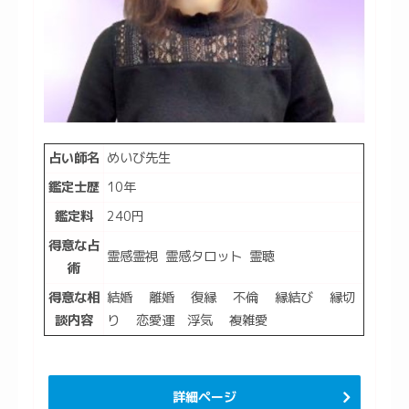
占い師名
めいび先生
鑑定士歴
10年
鑑定料
240円
得意な占
霊感霊視 霊感タロット 霊聴
術
得意な相
結婚 離婚 復縁 不倫 縁結び 縁切
談内容
り 恋愛運 浮気 複雑愛
詳細ページ