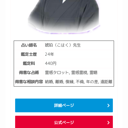
占い師名
琥珀（こはく）先生
鑑定士歴
24年
鑑定料
440円
得意な占術
霊感タロット, 霊感霊視, 霊聴
得意な相談内容
結婚, 離婚, 復縁, 不倫, 年の差, 遠距離
詳細ページ
公式ページ