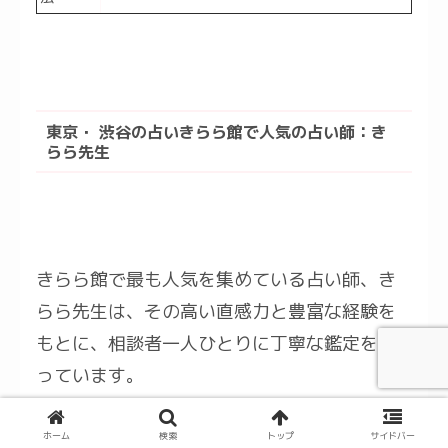
東京・ 渋谷の占いきらら館で人気の占い師：き
らら先生
きらら館で最も人気を集めている占い師、き
らら先生は、その高い直感力と豊富な経験を
もとに、相談者一人ひとりに丁寧な鑑定を行
っています。
彼女の温かな人柄と深い洞察力は、多くの
ホーム
検索
トップ
サイドバー