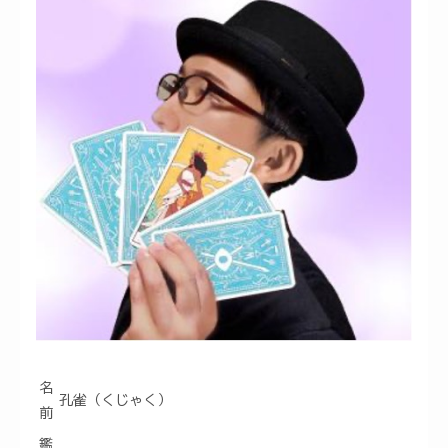
名
孔雀（くじゃく）
前
鑑