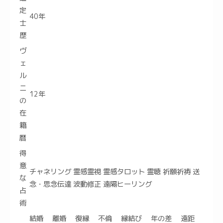
定
40年
士
歴
ヴ
ェ
ル
ニ
12年
の
在
籍
暦
得
意
チャネリング 霊感霊視 霊感タロット 霊聴 祈願祈祷 送
な
念・思念伝達 波動修正 遠隔ヒーリング
占
術
結婚 離婚 復縁 不倫 縁結び 年の差 遠距