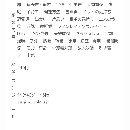
離 過去世・前世 金運 仕事運 人間関係 家
庭 子育て 開運方法 霊障害 ペットの気持ち
相
恋愛運 出会い 片思い 相手の気持ち 二人の今
談
後 浮気 複雑愛 ツインレイ・ソウルメイト
内
LGBT SNS恋愛 夫婦関係 セックスレス 介護
容
適職・才能 就職・転職 事業・独立・開業 職場関
係 使命・宿命 守護霊対話 故人対話 引き寄
せ 土地
料
440円
金
ス
ケ
ジ
11時45分～16時
ュ
19時～21時10分
ー
ル